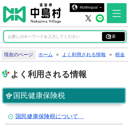
中島村ホー
Multilingual
中島村 
中島村 X
現在のページ
ホーム
>
よく利用される情報
>
税金
よく利用される情報
国民健康保険税
国民健康保険税について