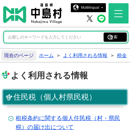
中島村ホー
Multilingual
中島村 
中島村 X
現在のページ
ホーム
>
よく利用される情報
>
税金
よく利用される情報
住民税（個人村県民税）
租税条約に関する個人住民税（村・県民
税）の届け出について