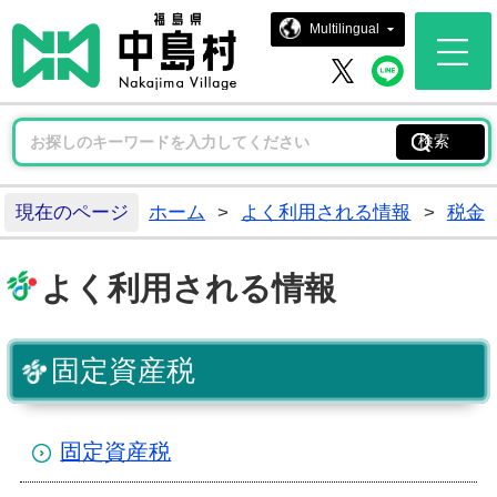
中島村ホー
Multilingual
中島村 
中島村 X
現在のページ
ホーム
>
よく利用される情報
>
税金
よく利用される情報
固定資産税
固定資産税