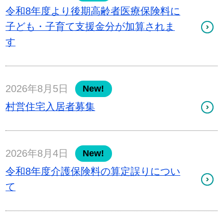
令和8年度より後期高齢者医療保険料に
子ども・子育て支援金分が加算されま
す
2026年8月5日
New!
村営住宅入居者募集
2026年8月4日
New!
令和8年度介護保険料の算定誤りについ
て