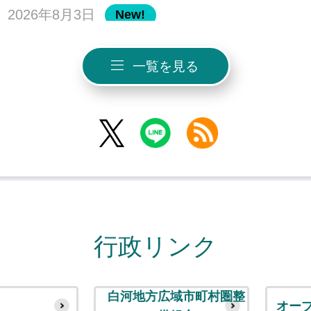
2026年8月3日
New!
中島村長選挙の投票日について
一覧を見る
2026年8月3日
New!
X
LINE
RSS
入札参加資格
2026年7月28日
中島村長選挙のお知らせ
行政リンク
2026年7月24日
白河地方広域市町村圏整
オープン
指定納付受託者の指定について