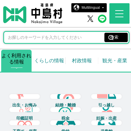
中島村ホー
Multilingual
中島村 
中島村 X
よく利用され
くらしの情報
村政情報
観光・産業
る情報
出生・お悔み
結婚・離婚
引っ越し
印鑑証明
税金
妊娠・出産