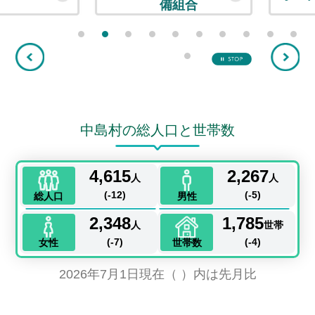
備組合
1番目を表示
2番目を表示
3番目を表示
4番目を表示
5番目を表示
6番目を表示
7番目を表示
8番目を表示
9番目を
1
前へ
次
11番目を表示
停止
2026年7月16日
投票所及び開票所における撮影、取材
等について
中島村の総人口と世帯数
4,615
2,267
2026年7月15日
人
人
(-12)
(-5)
総人口
男性
令和8年度公共工事等の入札及び契約の
2,348
1,785
公表
人
世帯
(-7)
(-4)
女性
世帯数
2026年7月1日現在（ ）内は先月比
2026年7月8日
おしゃべり狛犬カードめぐり