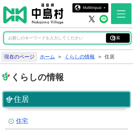
中島村ホー
Multilingual
中島村 
中島村 X
現在のページ
ホーム
>
くらしの情報
>
住居
くらしの情報
住居
住宅