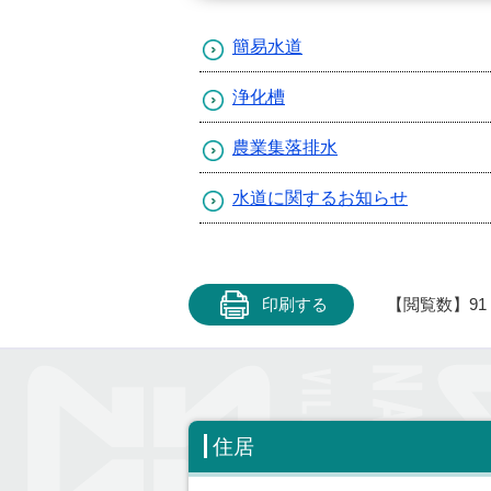
簡易水道
浄化槽
農業集落排水
水道に関するお知らせ
印刷する
【閲覧数】
91
住居