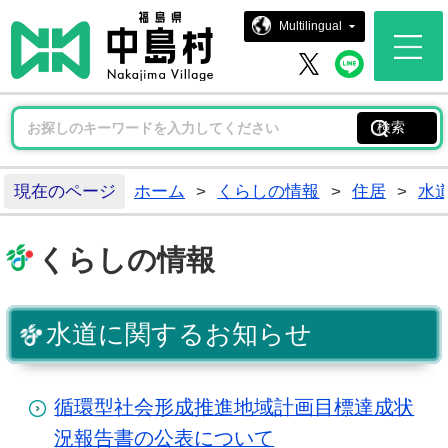
中島村ホー
Multilingual
中島村 
中島村 X
現在のページ
ホーム
>
くらしの情報
>
住居
>
水
くらしの情報
水道に関するお知らせ
循環型社会形成推進地域計画目標達成状
況報告書の公表について