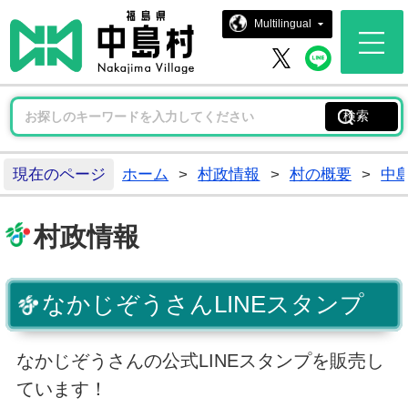
中島村ホー
Multilingual
中島村 
中島村 X
現在のページ
ホーム
>
村政情報
>
村の概要
>
中島
村政情報
なかじぞうさんLINEスタンプ
なかじぞうさんの公式LINEスタンプを販売し
ています！