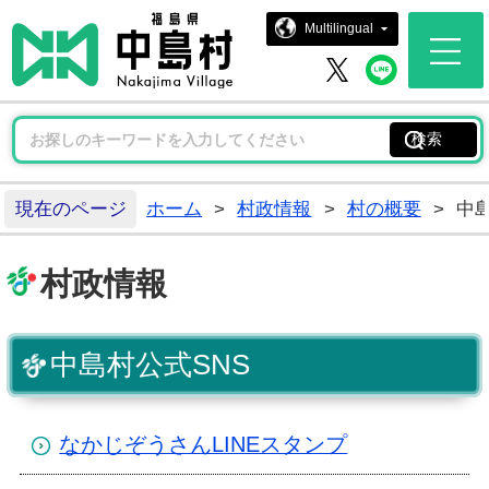
中島村ホー
Multilingual
中島村 
中島村 X
現在のページ
ホーム
>
村政情報
>
村の概要
>
中島
村政情報
中島村公式SNS
なかじぞうさんLINEスタンプ