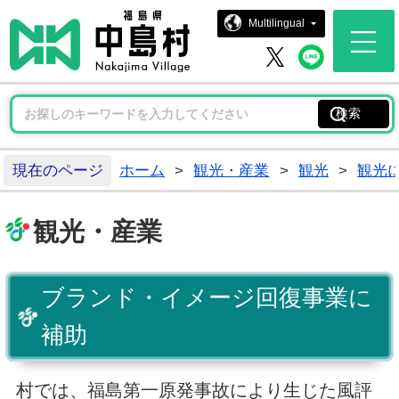
中島村ホー
Multilingual
中島村 
中島村 X
現在のページ
ホーム
>
観光・産業
>
観光
>
観光
観光・産業
ブランド・イメージ回復事業に
補助
村では、福島第一原発事故により生じた風評