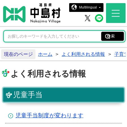
中島村ホー
Multilingual
中島村 
中島村 X
現在のページ
ホーム
>
よく利用される情報
>
子育
よく利用される情報
児童手当
児童手当制度が変わります