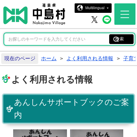
中島村ホー
Multilingual
中島村 
中島村 X
現在のページ
ホーム
>
よく利用される情報
>
子育
よく利用される情報
あんしんサポートブックのご案
内