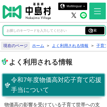
中島村ホー
Multilingual
中島村 
中島村 X
現在のページ
ホーム
>
よく利用される情報
>
子育
よく利用される情報
令和7年度物価高対応子育て応援
手当について
物価高の影響を受けている子育て世帯への支