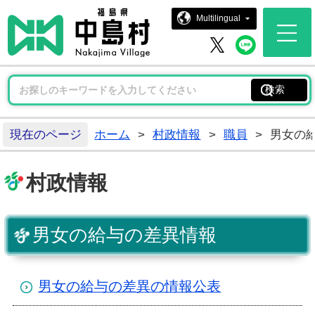
中島村ホー
Multilingual
中島村 
中島村 X
現在のページ
ホーム
>
村政情報
>
職員
>
男女の
村政情報
男女の給与の差異情報
男女の給与の差異の情報公表