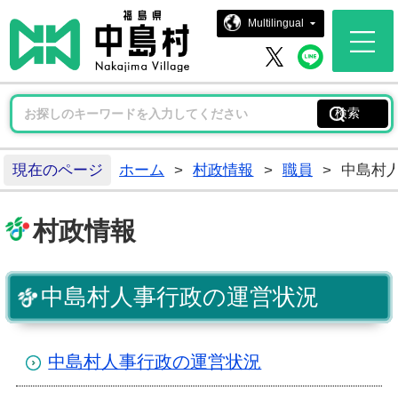
中島村ホー
Multilingual
中島村 
中島村 X
現在のページ
ホーム
>
村政情報
>
職員
>
中島村
村政情報
中島村人事行政の運営状況
中島村人事行政の運営状況