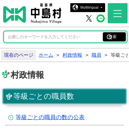
中島村ホー
Multilingual
中島村 
中島村 X
現在のページ
ホーム
>
村政情報
>
職員
>
等級ご
村政情報
等級ごとの職員数
等級ごとの職員の数の公表