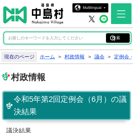
中島村ホー
Multilingual
中島村 
中島村 X
現在のページ
ホーム
>
村政情報
>
議会
>
定例会
村政情報
令和5年第2回定例会（6月）の議
決結果
議決結果