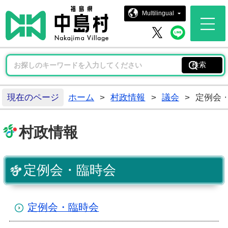
中島村ホー
Multilingual
中島村 
中島村 X
現在のページ
ホーム
>
村政情報
>
議会
>
定例会
村政情報
定例会・臨時会
定例会・臨時会