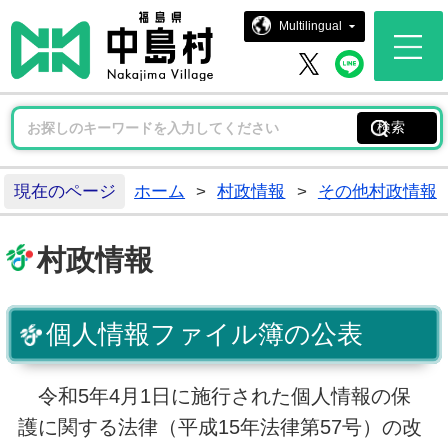
中島村ホー
Multilingual
中島村 
中島村 X
現在のページ
ホーム
>
村政情報
>
その他村政情報
村政情報
個人情報ファイル簿の公表
令和5年4月1日に施行された個人情報の保
護に関する法律（平成15年法律第57号）の改