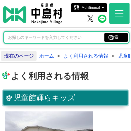
中島村ホー
Multilingual
中島村 
中島村 X
現在のページ
ホーム
>
よく利用される情報
>
児童
よく利用される情報
児童館輝らキッズ