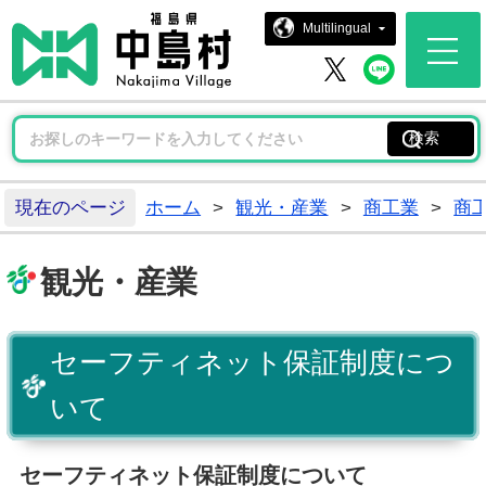
中島村ホー
Multilingual
中島村 
中島村 X
現在のページ
ホーム
>
観光・産業
>
商工業
>
商
観光・産業
セーフティネット保証制度につ
いて
セーフティネット保証制度について