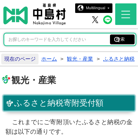
中島村ホー
Multilingual
中島村 
中島村 X
現在のページ
ホーム
>
観光・産業
>
ふるさと納税
観光・産業
ふるさと納税寄附受付額
これまでにご寄附頂いたふるさと納税の金
額は以下の通りです。