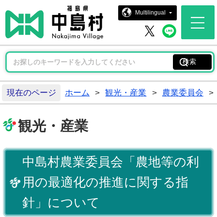
中島村ホー
Multilingual
中島村 
中島村 X
現在のページ
ホーム
>
観光・産業
>
農業委員会
>
観光・産業
中島村農業委員会「農地等の利
用の最適化の推進に関する指
針」について