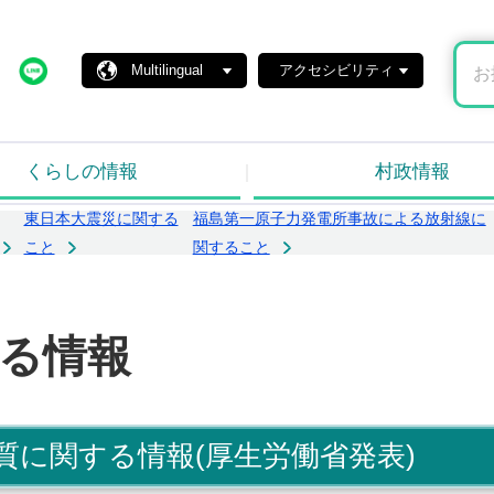
島村ホームページ
X
Line
Multilingual
アクセシビリティ
くらしの情報
村政情報
東日本大震災に関する
福島第一原子力発電所事故による放射線に
こと
関すること
る情報
質に関する情報(厚生労働省発表)