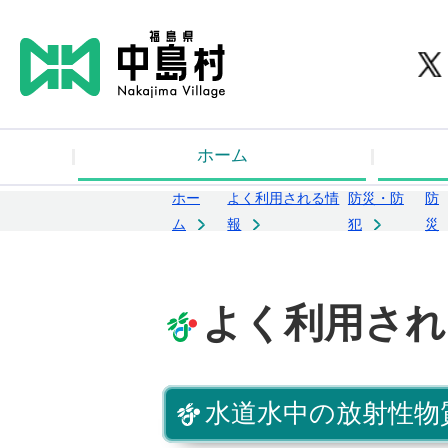
中
ホーム
ホー
よく利用される情
防災・防
防
ム
報
犯
災
よく利用され
水道水中の放射性物