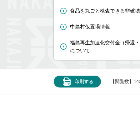
食品を丸ごと検査できる非破壊
中島村仮置場情報
福島再生加速化交付金（帰還・
について
印刷する
【閲覧数】
14