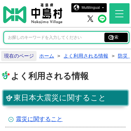
中島村ホー
Multilingual
中島村 
中島村 X
現在のページ
ホーム
>
よく利用される情報
>
防災
よく利用される情報
東日本大震災に関すること
震災に関すること