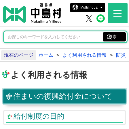
中島村ホー
Multilingual
中島村 
中島村 X
現在のページ
ホーム
>
よく利用される情報
>
防災
よく利用される情報
住まいの復興給付金について
給付制度の目的