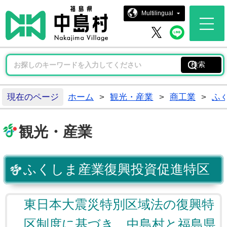
中島村ホー
Multilingual
中島村 
中島村 X
現在のページ
ホーム
>
観光・産業
>
商工業
>
ふ
観光・産業
ふくしま産業復興投資促進特区
東日本大震災特別区域法の復興特
区制度に基づき、中島村と福島県