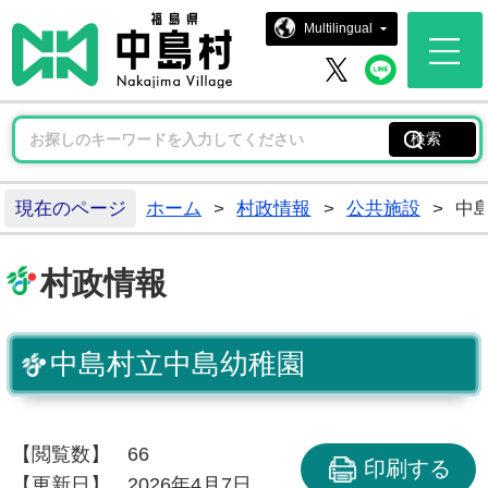
中島村ホー
Multilingual
中島村 
中島村 X
現在のページ
ホーム
>
村政情報
>
公共施設
>
中
村政情報
中島村立中島幼稚園
【閲覧数】
66
印刷する
【更新日】
2026年4月7日