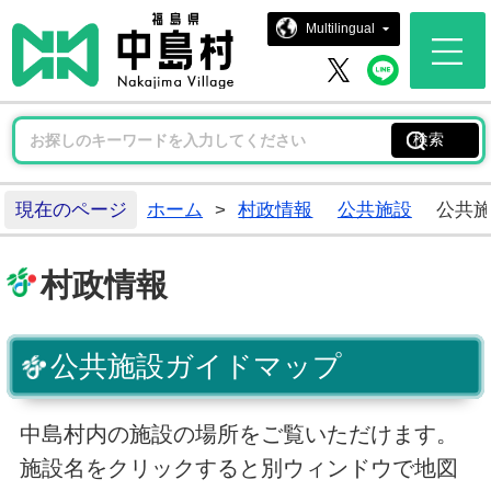
中島村ホー
Multilingual
中島村 
中島村 X
現在のページ
ホーム
>
村政情報
公共施設
公共
村政情報
公共施設ガイドマップ
中島村内の施設の場所をご覧いただけます。
施設名をクリックすると別ウィンドウで地図