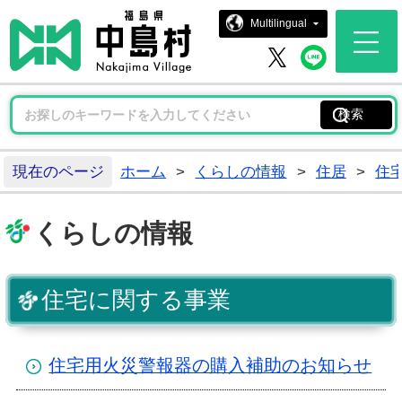
中島村ホー
Multilingual
中島村 
中島村 X
現在のページ
ホーム
>
くらしの情報
>
住居
>
住
くらしの情報
住宅に関する事業
住宅用火災警報器の購入補助のお知らせ