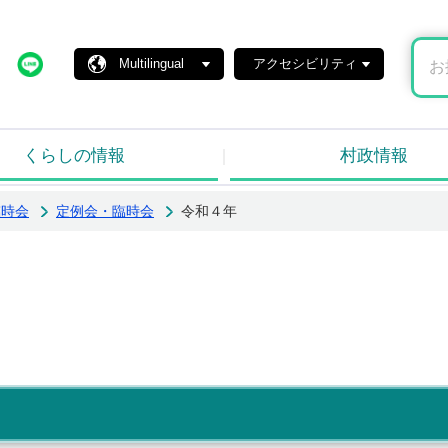
島村ホームページ
X
Line
Multilingual
アクセシビリティ
くらしの情報
村政情報
臨時会
定例会・臨時会
令和４年