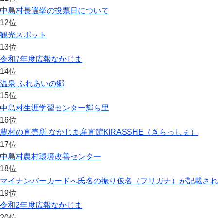
中島村長選挙の投票日について
12位
観光スポット
13位
令和7年度広報なかじま
14位
温泉 ふれあいの郷
15位
中島村生涯学習センター輝ら里
16位
農村の直売所 なかじま産直館KIRASSHE（きらっしぇ）
17位
中島村農村環境改善センター
18位
マイナンバーカードへ氏名の振り仮名（フリガナ）が記載され
19位
令和2年度広報なかじま
20位