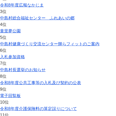
令和8年度広報なかじま
3位
中島村総合福祉センター ふれあいの郷
4位
童里夢公園
5位
中島村健康づくり交流センター輝らフィットのご案内
6位
入札参加資格
7位
中島村長選挙のお知らせ
8位
令和8年度公共工事等の入札及び契約の公表
9位
電子回覧板
10位
令和8年度介護保険料の算定誤りについて
11位