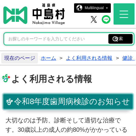
中島村ホー
Multilingual
中島村 
中島村 X
現在のページ
ホーム
>
よく利用される情報
>
健診
よく利用される情報
令和8年度歯周病検診のお知らせ
大切なのは予防、診断そして適切な治療で
す。30歳以上の成人の約80%がかかっている