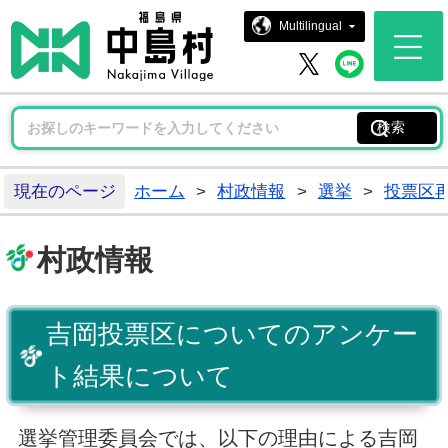
中島村ホー
Multilingual
中島村 
中島村 X
現在のページ
ホーム
>
村政情報
>
選挙
>
投票区
村政情報
吉岡投票区についてのアンケー
ト結果について
選挙管理委員会では、以下の理由による吉岡