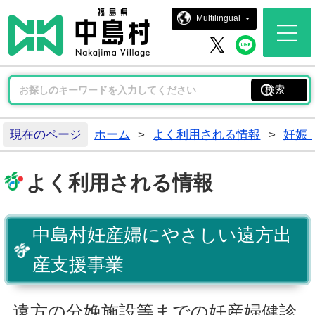
中島村ホー
Multilingual
中島村 
中島村 X
現在のページ
ホーム
>
よく利用される情報
>
妊娠
よく利用される情報
中島村妊産婦にやさしい遠方出
産支援事業
遠方の分娩施設等までの妊産婦健診