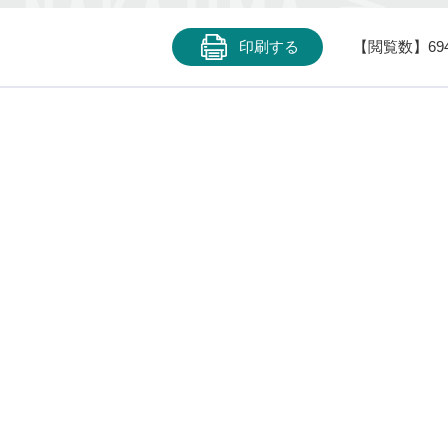
印刷する
【閲覧数】
69
〒961-
中島