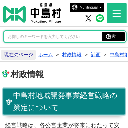
中島村ホー
Multilingual
中島村 
中島村 X
現在のページ
ホーム
>
村政情報
>
計画
>
中島村
村政情報
中島村地域開発事業経営戦略の
策定について
経営戦略は、各公営企業が将来にわたって安