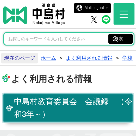
中島村ホー
Multilingual
中島村 
中島村 X
現在のページ
ホーム
>
よく利用される情報
>
学校
よく利用される情報
中島村教育委員会 会議録 （令
和3年～）