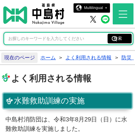
中島村ホー
Multilingual
中島村 
中島村 X
現在のページ
ホーム
>
よく利用される情報
>
防災
よく利用される情報
水難救助訓練の実施
中島村消防団は、令和3年8月29日（日）に水
難救助訓練を実施しました。