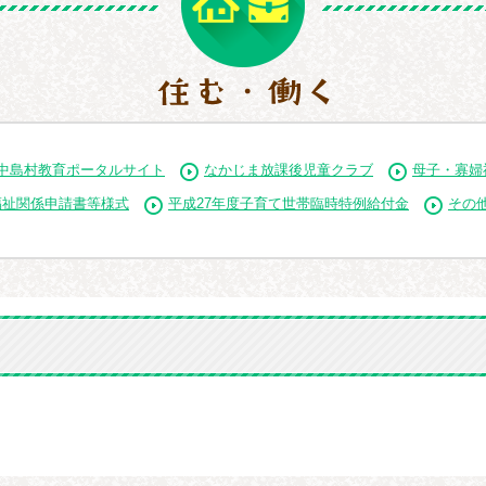
中島村教育ポータルサイト
なかじま放課後児童クラブ
母子・寡婦
福祉関係申請書等様式
平成27年度子育て世帯臨時特例給付金
その