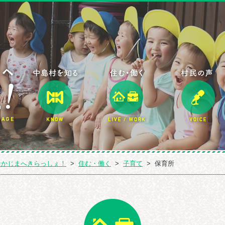
中島村定住促進・なかじまへきらっしぇ
中島村を知る
住む・働く
なかじまへきらっしぇ！
>
住む・働く
>
子育て
>
保育所