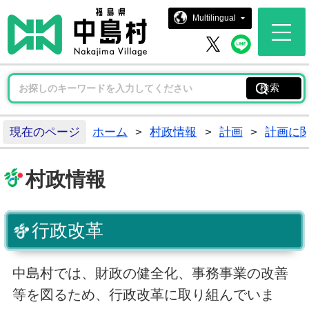
中島村ホー
Multilingual
中島村 
中島村 X
現在のページ
ホーム
>
村政情報
>
計画
>
計画に
村政情報
行政改革
中島村では、財政の健全化、事務事業の改善
等を図るため、行政改革に取り組んでいま