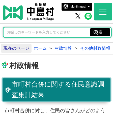
中島村ホー
Multilingual
中島村 
中島村 X
現在のページ
ホーム
>
村政情報
>
その他村政情報
村政情報
市町村合併に関する住民意識調
査集計結果
市町村合併に対し、住民の皆さんがどのよう