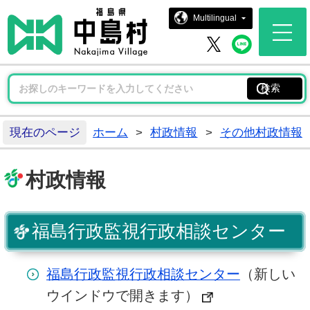
中島村ホー
Multilingual
中島村 
中島村 X
現在のページ
ホーム
>
村政情報
>
その他村政情報
村政情報
福島行政監視行政相談センター
福島行政監視行政相談センター
（新しい
ウインドウで開きます）