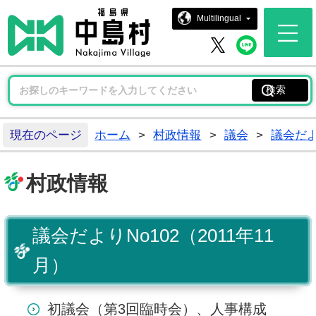
中島村ホー
Multilingual
中島村 
中島村 X
現在のページ
ホーム
>
村政情報
>
議会
>
議会だ
村政情報
議会だよりNo102（2011年11
月）
初議会（第3回臨時会）、人事構成