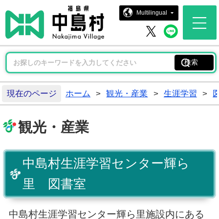
中島村ホー
Multilingual
中島村 
中島村 X
現在のページ
ホーム
>
観光・産業
>
生涯学習
>
観光・産業
中島村生涯学習センター輝ら
里 図書室
中島村生涯学習センター輝ら里施設内にある