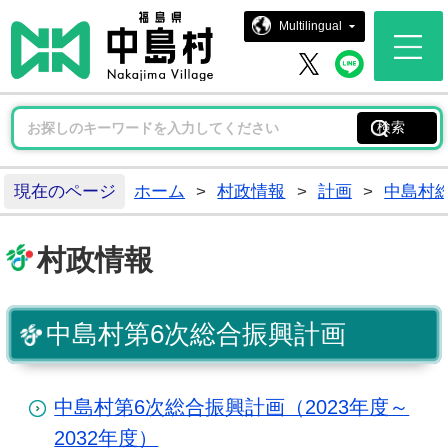
中島村ホー
Multilingual
中島村 
中島村 X
現在のページ
ホーム
>
村政情報
>
計画
>
中島村
村政情報
中島村第6次総合振興計画
中島村第6次総合振興計画（2023年度～
2032年度）