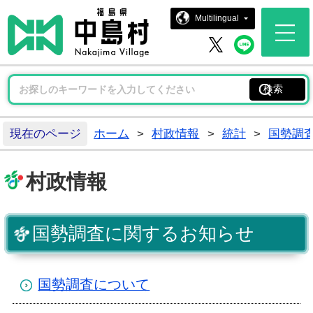
中島村ホー
Multilingual
中島村 
中島村 X
現在のページ
ホーム
>
村政情報
>
統計
>
国勢調
村政情報
国勢調査に関するお知らせ
国勢調査について