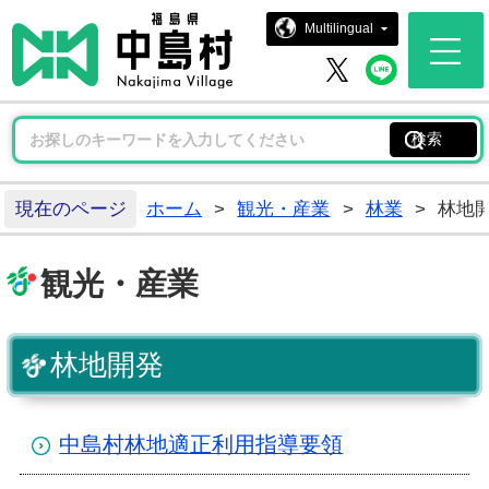
中島村ホー
Multilingual
中島村 
中島村 X
現在のページ
ホーム
>
観光・産業
>
林業
>
林地
観光・産業
林地開発
中島村林地適正利用指導要領