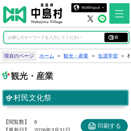
中島村ホー
Multilingual
中島村 
中島村 X
現在のページ
ホーム
>
観光・産業
>
生涯学習
>
観光・産業
村民文化祭
【閲覧数】
6
印刷する
【更新日】
2026年3月31日