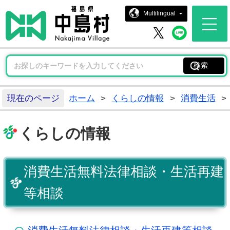
中島村ホー
Multilingual
中島村 
中島村 X
現在のページ
ホーム
>
くらしの情報
>
消費生活
>
くらしの情報
消費生活無料法律相談・生活再建
等相談